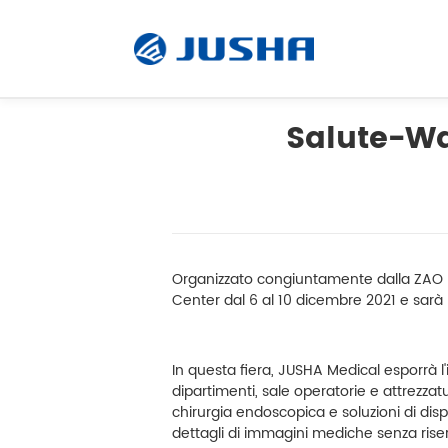
Salute-Wa
radiografie
Visualizzazione operativa
Organizzato congiuntamente dalla ZAO E
Software
Center dal 6 al 10 dicembre 2021 e sarà r
Prodotti su misura
In questa fiera, JUSHA Medical esporrà l'
dipartimenti, sale operatorie e attrezzat
chirurgia endoscopica e soluzioni di displ
Unità di visualizzazione
dettagli di immagini mediche senza riserve