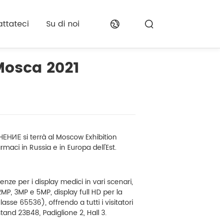
ttateci
Su di noi
Mosca 2021
ЕНИЕ si terrà al Moscow Exhibition
maci in Russia e in Europa dell'Est.
nze per i display medici in vari scenari,
2MP, 3MP e 5MP, display full HD per la
lasse 65536), offrendo a tutti i visitatori
stand 23B48, Padiglione 2, Hall 3.