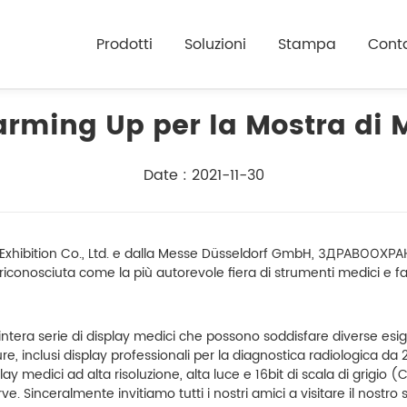
Prodotti
Soluzioni
Stampa
Conta
rming Up per la Mostra di 
Date : 2021-11-30
xhibition Co., Ltd. e dalla Messe Düsseldorf GmbH, ЗДРАВООХРАН
iconosciuta come la più autorevole fiera di strumenti medici e far
intera serie di display medici che possono soddisfare diverse esige
ure, inclusi display professionali per la diagnostica radiologica da 
ay medici ad alta risoluzione, alta luce e 16bit di scala di grigio (C
. Sinceralmente invitiamo tutti i nostri amici a visitare il nostro 