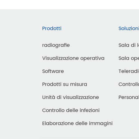
hiandole mammarie
rtatile
Prodotti
Soluzion
sito
radiografie
Sala di 
DT
Visualizzazione operativa
Sala ope
ontoiatria
Software
Teleradi
Prodotti su misura
Controll
Unità di visualizzazione
Personal
Controllo delle infezioni
Elaborazione delle immagini