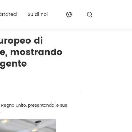
ttateci
Su di noi
uropeo di
ale, mostrando
igente
a, Regno Unito, presentando le sue
.