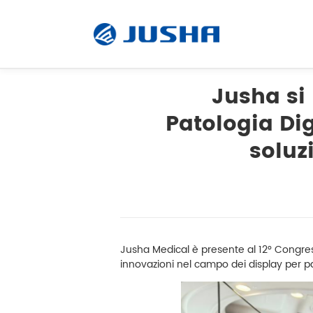
Jusha si
Patologia Dig
radiografie
soluz
Visualizzazione operativa
Software
Jusha Medical è presente al 12° Congress
Prodotti su misura
innovazioni nel campo dei display per pat
Unità di visualizzazione