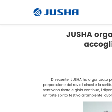
JUSHA organ
accogli
radiografie
Visualizzazione operativa
Software
Di recente, JUSHA ha organizzato per i
preparazione dei ravioli cinesi e la scritt
sentivano risate e gioia continue, i dip
Prodotti su misura
un forte spirito festivo all’ambiente lavor
Unità di visualizzazione