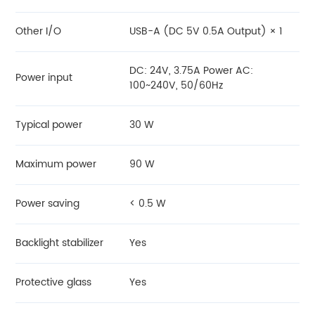
Other I/O
USB-A (DC 5V 0.5A Output) × 1
DC: 24V, 3.75A Power AC:
Power input
100~240V, 50/60Hz
Typical power
30 W
Maximum power
90 W
Power saving
< 0.5 W
Backlight stabilizer
Yes
Protective glass
Yes