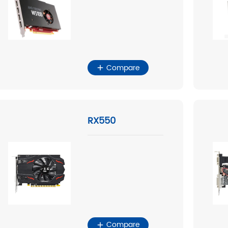
Compare
RX550
Compare