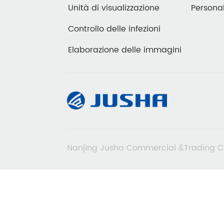
Unità di visualizzazione
Personal
hiandole mammarie
Controllo delle infezioni
rtatile
Elaborazione delle immagini
sito
DT
ontoiatria
Nanjing Jusha Commercial &Trading C