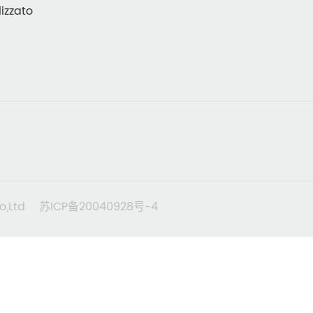
izzato
o,Ltd
苏ICP备20040928号-4